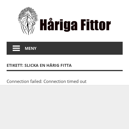
Hoppa
Hå
till
innehåll
Fit
Bilder
på
MENY
fitta
med
ETIKETT:
SLICKA EN HÅRIG FITTA
hår
Connection failed: Connection timed out