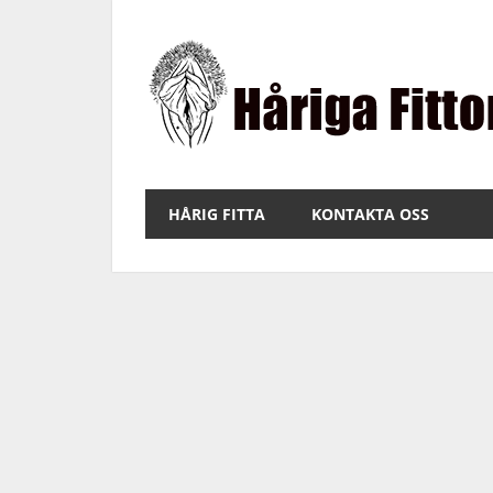
Hoppa
till
innehåll
Bilder
på
HÅRIG FITTA
KONTAKTA OSS
fitta
med
hår