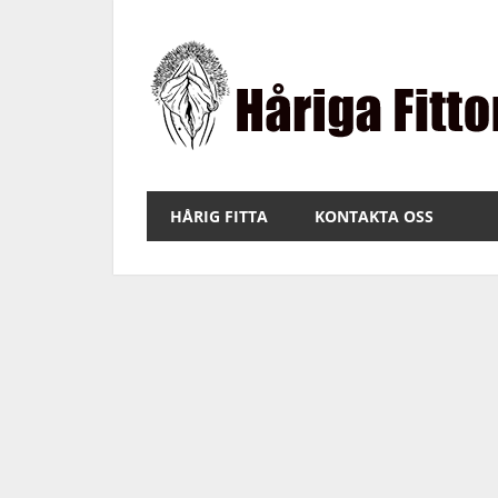
Hoppa
till
innehåll
Bilder
på
HÅRIG FITTA
KONTAKTA OSS
fitta
med
hår