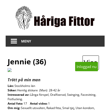
Hoppa
Hå
till
innehåll
Fit
Bilder
på
MENY
fitta
med
hår
Jennie (36)
Visa
Inloggad nu
Trött på min man
Län:
Stockholms län
Söker:
Hemlig älskare (Man) 28-42 år
Intresserad av:
Långa förspel, Oralfixerad, Swinging, Facesitting,
Fistfucking.
Antal foto:
17
Antal video:
1
Om mig:
Sexuellt utsvulten, Rakad fitta, Smal tjej, Utan kondom,