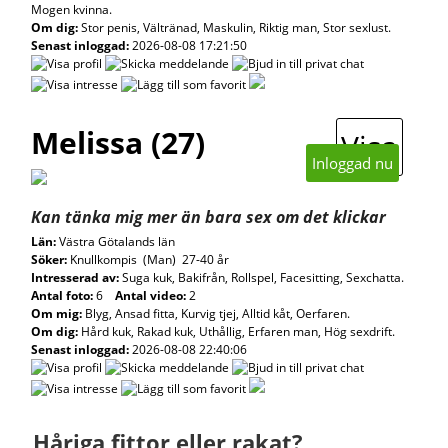
Mogen kvinna.
Om dig:
Stor penis, Vältränad, Maskulin, Riktig man, Stor sexlust.
Senast inloggad:
2026-08-08 17:21:50
Melissa (27)
Visa
Inloggad nu
Kan tänka mig mer än bara sex om det klickar
Län:
Västra Götalands län
Söker:
Knullkompis (Man) 27-40 år
Intresserad av:
Suga kuk, Bakifrån, Rollspel, Facesitting, Sexchatta.
Antal foto:
6
Antal video:
2
Om mig:
Blyg, Ansad fitta, Kurvig tjej, Alltid kåt, Oerfaren.
Om dig:
Hård kuk, Rakad kuk, Uthållig, Erfaren man, Hög sexdrift.
Senast inloggad:
2026-08-08 22:40:06
Håriga fittor eller rakat?