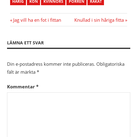
HÅRIG
KÖN
KVINNORS
PORREN
RAKAT
Inläggsnavigering
Föregående
Nästa
Jag vill ha en fot i fittan
Knullad i sin håriga fitta
inlägg:
inlägg:
LÄMNA ETT SVAR
Din e-postadress kommer inte publiceras.
Obligatoriska
fält är märkta
*
Kommentar
*