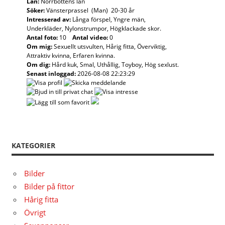
Län:
Norrbottens län
Söker:
Vänsterprassel (Man) 20-30 år
Intresserad av:
Långa förspel, Yngre män,
Underkläder, Nylonstrumpor, Högklackade skor.
Antal foto:
10
Antal video:
0
Om mig:
Sexuellt utsvulten, Hårig fitta, Överviktig,
Attraktiv kvinna, Erfaren kvinna.
Om dig:
Hård kuk, Smal, Uthållig, Toyboy, Hög sexlust.
Senast inloggad:
2026-08-08 22:23:29
KATEGORIER
Bilder
Bilder på fittor
Hårig fitta
Övrigt