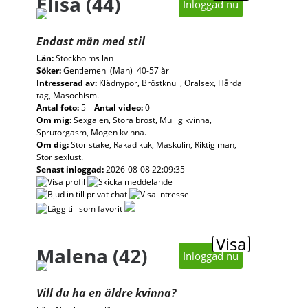
Elisa (44)
Inloggad nu
Endast män med stil
Län:
Stockholms län
Söker:
Gentlemen (Man) 40-57 år
Intresserad av:
Klädnypor, Bröstknull, Oralsex, Hårda
tag, Masochism.
Antal foto:
5
Antal video:
0
Om mig:
Sexgalen, Stora bröst, Mullig kvinna,
Sprutorgasm, Mogen kvinna.
Om dig:
Stor stake, Rakad kuk, Maskulin, Riktig man,
Stor sexlust.
Senast inloggad:
2026-08-08 22:09:35
Visa
Malena (42)
Inloggad nu
Vill du ha en äldre kvinna?