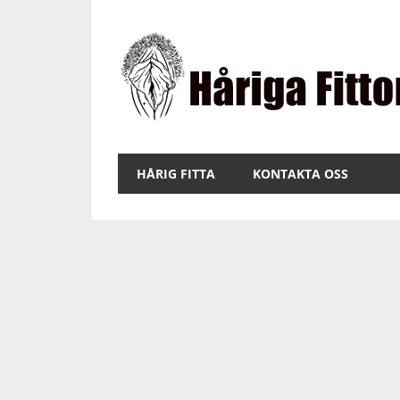
Hoppa
till
innehåll
Bilder
på
HÅRIG FITTA
KONTAKTA OSS
fitta
med
hår