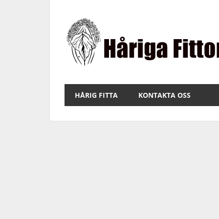
Hoppa
till
innehåll
Bilder
på
HÅRIG FITTA
KONTAKTA OSS
fitta
med
hår