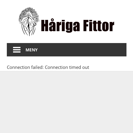
Hoppa
Hå
till
innehåll
Fit
Bilder
på
MENY
fitta
med
Connection failed: Connection timed out
hår