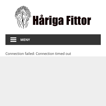
Hoppa
Hå
till
innehåll
Fit
Bilder
på
MENY
fitta
med
Connection failed: Connection timed out
hår