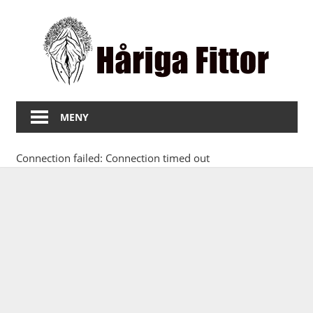
Hoppa
Hå
till
innehåll
Fit
Bilder
på
MENY
fitta
med
Connection failed: Connection timed out
hår