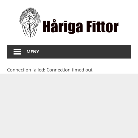
Hoppa
Hå
till
innehåll
Fit
Bilder
på
MENY
fitta
med
Connection failed: Connection timed out
hår